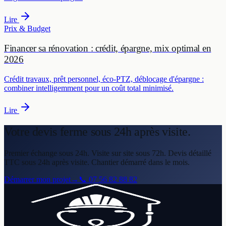
Lire
Prix & Budget
Financer sa rénovation : crédit, épargne, mix optimal en
2026
Crédit travaux, prêt personnel, éco-PTZ, déblocage d'épargne :
combiner intelligemment pour un coût total minimisé.
Lire
Votre devis ferme
sous 24h après visite.
Premier échange sous 24h. Visite sur site sous 72h. Devis détaillé
TTC sous 24h après visite. Chantier démarré dans le mois.
Démarrer mon projet
→
📞
07 56 82 88 82