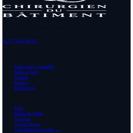
Rénovation d'appartement à Paris & Île-de-France. Devis 24h après
visite, délais tenus, budget respecté. Depuis
2021
.
📞
07 56 82 88 82
✉
contact […]
Services
Rénovation complète
Salle de bain
Cuisine
Parquet
Menuiserie
Île-de-France
Paris
Hauts-de-Seine
Yvelines
Val-de-Marne
Voir toutes nos zones →