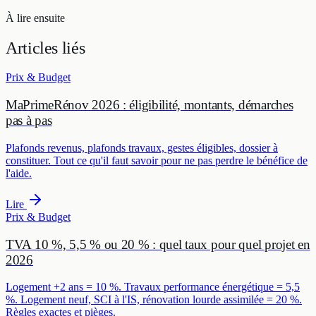
À lire ensuite
Articles
liés
Prix & Budget
MaPrimeRénov 2026 : éligibilité, montants, démarches
pas à pas
Plafonds revenus, plafonds travaux, gestes éligibles, dossier à
constituer. Tout ce qu'il faut savoir pour ne pas perdre le bénéfice de
l'aide.
Lire
Prix & Budget
TVA 10 %, 5,5 % ou 20 % : quel taux pour quel projet en
2026
Logement +2 ans = 10 %. Travaux performance énergétique = 5,5
%. Logement neuf, SCI à l'IS, rénovation lourde assimilée = 20 %.
Règles exactes et pièges.