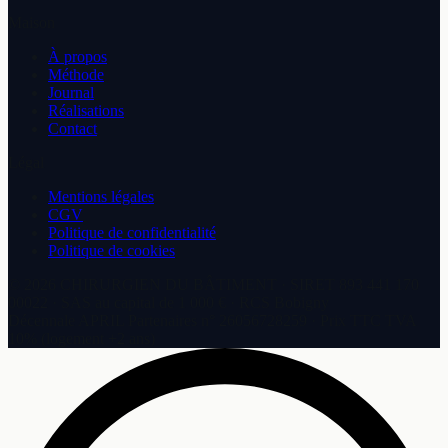
Maison
À propos
Méthode
Journal
Réalisations
Contact
Légal
Mentions légales
CGV
Politique de confidentialité
Politique de cookies
©
2026
CHIRURGIEN DU BÂTIMENT
· SIRET
893 441 170
00022
·
SAS
au capital de
1 000 €
· RCS
Bobigny
Décennale
APRIL Partenaires
n°
26056728259
· Prix TTC TVA
10% (logement +2 ans)