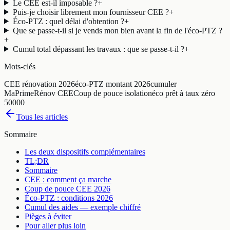
Le CEE est-il imposable ?
+
Puis-je choisir librement mon fournisseur CEE ?
+
Éco-PTZ : quel délai d'obtention ?
+
Que se passe-t-il si je vends mon bien avant la fin de l'éco-PTZ ?
+
Cumul total dépassant les travaux : que se passe-t-il ?
+
Mots-clés
CEE rénovation 2026
éco-PTZ montant 2026
cumuler
MaPrimeRénov CEE
Coup de pouce isolation
éco prêt à taux zéro
50000
Tous les articles
Sommaire
Les deux dispositifs complémentaires
TL;DR
Sommaire
CEE : comment ça marche
Coup de pouce CEE 2026
Éco-PTZ : conditions 2026
Cumul des aides — exemple chiffré
Pièges à éviter
Pour aller plus loin