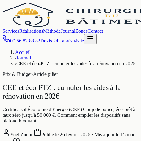
Services
Réalisations
Méthode
Journal
Zones
Contact
07 56 82 88 82
Devis 24h après visite
Accueil
/
Journal
/
CEE et éco-PTZ : cumuler les aides à la rénovation en 2026
Prix & Budget
·
Article pilier
CEE et éco-PTZ : cumuler les aides à la
rénovation en 2026
Certificats d'Économie d'Énergie (CEE) Coup de pouce, éco-prêt à
taux zéro jusqu'à 50 000 €. Comment empiler les dispositifs sans
plafond bloquant.
Yoel Zouari
Publié le
26 février 2026
· Mis à jour le
15 mai