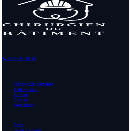
Rénovation d'appartement à Paris & Île-de-France. Devis 24h après
visite, délais tenus, budget respecté. Depuis
2021
.
📞
07 56 82 88 82
✉
contact […]
Services
Rénovation complète
Salle de bain
Cuisine
Parquet
Menuiserie
Île-de-France
Paris
Hauts-de-Seine