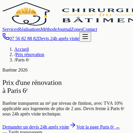
Services
Réalisations
Méthode
Journal
Zones
Contact
07 56 82 88 82
Devis 24h après visite
Accueil
/
Prix rénovation
/
Paris 6ᵉ
Barème
2026
Prix d'une rénovation
à
Paris 6ᵉ
Barème transparent au m² par niveau de finition, avec TVA 10%
applicable aux logements de plus de 2 ans. Devis ferme à
Paris 6ᵉ
sous 24h après visite technique.
Demander un devis 24h après visite
Voir la page
Paris 6ᵉ
→
— Tarifs transparents