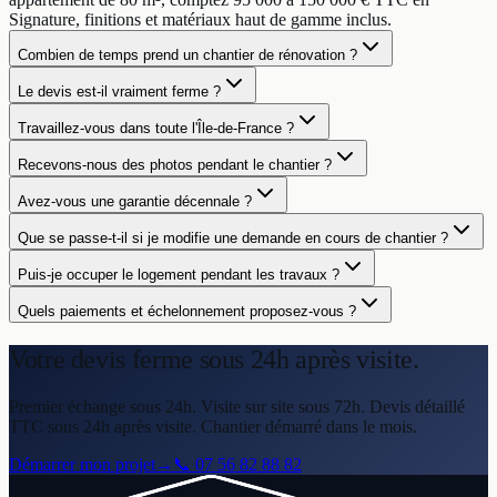
Signature, finitions et matériaux haut de gamme inclus.
Combien de temps prend un chantier de rénovation ?
Le devis est-il vraiment ferme ?
Travaillez-vous dans toute l'Île-de-France ?
Recevons-nous des photos pendant le chantier ?
Avez-vous une garantie décennale ?
Que se passe-t-il si je modifie une demande en cours de chantier ?
Puis-je occuper le logement pendant les travaux ?
Quels paiements et échelonnement proposez-vous ?
Votre devis ferme
sous 24h après visite.
Premier échange sous 24h. Visite sur site sous 72h. Devis détaillé
TTC sous 24h après visite. Chantier démarré dans le mois.
Démarrer mon projet
→
📞
07 56 82 88 82