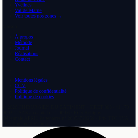
Yvelines
Val-de-Marne
Voir toutes nos zones →
Maison
À propos
Méthode
Journal
Réalisations
Contact
Légal
Mentions légales
CGV
Politique de confidentialité
Politique de cookies
©
2026
CHIRURGIEN DU BÂTIMENT
· SIRET
893 441 170
00022
·
SAS
au capital de
1 000 €
· RCS
Bobigny
Décennale
APRIL Partenaires
n°
26056728259
· Prix TTC TVA
10% (logement +2 ans)