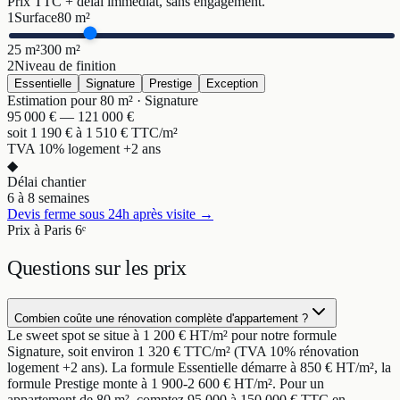
Prix TTC + délai immédiat, sans engagement.
1
Surface
80
m²
25 m²
300 m²
2
Niveau de finition
Essentielle
Signature
Prestige
Exception
Estimation pour
80
m² ·
Signature
95 000
€ —
121 000
€
soit
1 190
€ à
1 510
€ TTC/m²
TVA 10% logement +2 ans
◆
Délai chantier
6 à 8 semaines
Devis ferme sous 24h après visite →
Prix à Paris 6ᵉ
Questions sur
les prix
Combien coûte une rénovation complète d'appartement ?
Le sweet spot se situe à 1 200 € HT/m² pour notre formule
Signature, soit environ 1 320 € TTC/m² (TVA 10% rénovation
logement +2 ans). La formule Essentielle démarre à 850 € HT/m², la
formule Prestige monte à 1 900-2 600 € HT/m². Pour un
appartement de 80 m², comptez 95 000 à 150 000 € TTC en