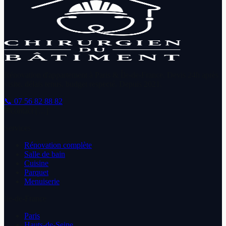
Rénovation d'appartement à Paris & Île-de-France. Devis 24h après
visite, délais tenus, budget respecté. Depuis
2021
.
📞
07 56 82 88 82
✉
contact […]
Services
Rénovation complète
Salle de bain
Cuisine
Parquet
Menuiserie
Île-de-France
Paris
Hauts-de-Seine