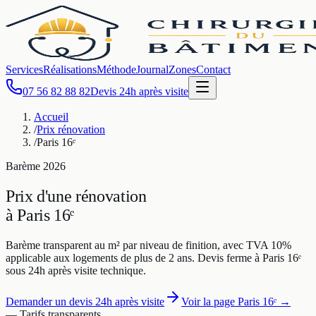
Services
Réalisations
Méthode
Journal
Zones
Contact
07 56 82 88 82
Devis 24h après visite
Accueil
/
Prix rénovation
/
Paris 16ᵉ
Barème
2026
Prix d'une rénovation
à
Paris 16ᵉ
Barème transparent au m² par niveau de finition, avec TVA 10%
applicable aux logements de plus de 2 ans. Devis ferme à
Paris 16ᵉ
sous 24h après visite technique.
Demander un devis 24h après visite
Voir la page
Paris 16ᵉ
→
— Tarifs transparents