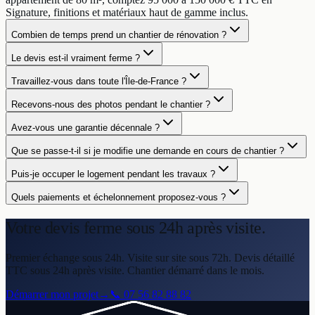
Signature, finitions et matériaux haut de gamme inclus.
Combien de temps prend un chantier de rénovation ?
Le devis est-il vraiment ferme ?
Travaillez-vous dans toute l'Île-de-France ?
Recevons-nous des photos pendant le chantier ?
Avez-vous une garantie décennale ?
Que se passe-t-il si je modifie une demande en cours de chantier ?
Puis-je occuper le logement pendant les travaux ?
Quels paiements et échelonnement proposez-vous ?
Votre devis ferme
sous 24h après visite.
Premier échange sous 24h. Visite sur site sous 72h. Devis détaillé
TTC sous 24h après visite. Chantier démarré dans le mois.
Démarrer mon projet
→
📞
07 56 82 88 82