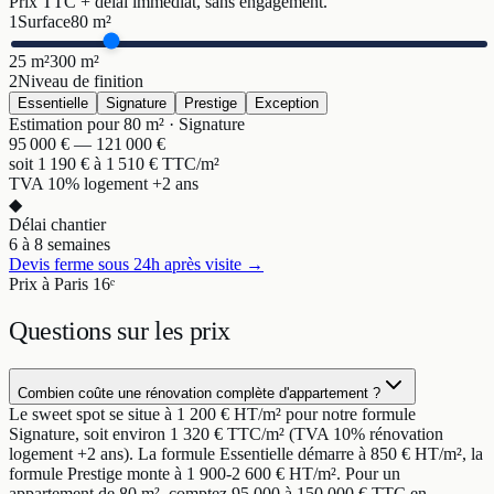
Prix TTC + délai immédiat, sans engagement.
1
Surface
80
m²
25 m²
300 m²
2
Niveau de finition
Essentielle
Signature
Prestige
Exception
Estimation pour
80
m² ·
Signature
95 000
€ —
121 000
€
soit
1 190
€ à
1 510
€ TTC/m²
TVA 10% logement +2 ans
◆
Délai chantier
6 à 8 semaines
Devis ferme sous 24h après visite →
Prix à Paris 16ᵉ
Questions sur
les prix
Combien coûte une rénovation complète d'appartement ?
Le sweet spot se situe à 1 200 € HT/m² pour notre formule
Signature, soit environ 1 320 € TTC/m² (TVA 10% rénovation
logement +2 ans). La formule Essentielle démarre à 850 € HT/m², la
formule Prestige monte à 1 900-2 600 € HT/m². Pour un
appartement de 80 m², comptez 95 000 à 150 000 € TTC en