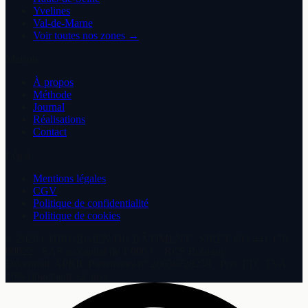
Yvelines
Val-de-Marne
Voir toutes nos zones →
Maison
À propos
Méthode
Journal
Réalisations
Contact
Légal
Mentions légales
CGV
Politique de confidentialité
Politique de cookies
©
2026
CHIRURGIEN DU BÂTIMENT
· SIRET
893 441 170
00022
·
SAS
au capital de
1 000 €
· RCS
Bobigny
Décennale
APRIL Partenaires
n°
26056728259
· Prix TTC TVA
10% (logement +2 ans)