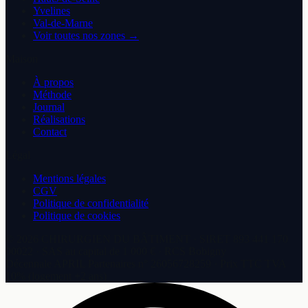
Yvelines
Val-de-Marne
Voir toutes nos zones →
Maison
À propos
Méthode
Journal
Réalisations
Contact
Légal
Mentions légales
CGV
Politique de confidentialité
Politique de cookies
©
2026
CHIRURGIEN DU BÂTIMENT
· SIRET
893 441 170
00022
·
SAS
au capital de
1 000 €
· RCS
Bobigny
Décennale
APRIL Partenaires
n°
26056728259
· Prix TTC TVA
10% (logement +2 ans)