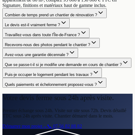
Signature, finitions et matériaux haut de gamme inclus.
Combien de temps prend un chantier de rénovation ?
Le devis est-il vraiment ferme ?
Travaillez-vous dans toute l'Île-de-France ?
Recevons-nous des photos pendant le chantier ?
Avez-vous une garantie décennale ?
Que se passe-t-il si je modifie une demande en cours de chantier ?
Puis-je occuper le logement pendant les travaux ?
Quels paiements et échelonnement proposez-vous ?
Votre devis ferme
sous 24h après visite.
Premier échange sous 24h. Visite sur site sous 72h. Devis détaillé
TTC sous 24h après visite. Chantier démarré dans le mois.
Démarrer mon projet
→
📞
07 56 82 88 82