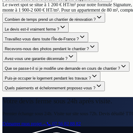
Le sweet spot se situe à 1 200 € HT/m² pour notre formule Signature
monte à 1 900-2 600 € HT/m². Pour un appartement de 80 m², comptez
Combien de temps prend un chantier de rénovation ?
Le devis est-il vraiment ferme ?
Travaillez-vous dans toute l'Île-de-France ?
Recevons-nous des photos pendant le chantier ?
Avez-vous une garantie décennale ?
Que se passe-t-il si je modifie une demande en cours de chantier ?
Puis-je occuper le logement pendant les travaux ?
Quels paiements et échelonnement proposez-vous ?
Votre devis ferme
sous 24h après visite.
Premier échange sous 24h. Visite sur site sous 72h. Devis détaillé TT
Démarrer mon projet
→
📞
07 56 82 88 82