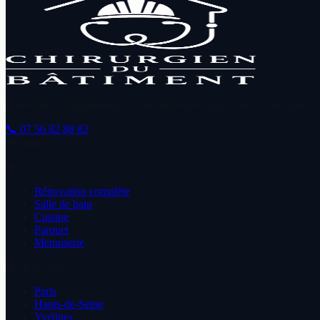
Rénovation d'appartement à Paris & Île-de-France. Devis 24h après vis
📞
07 56 82 88 82
✉
contact […]
Services
Rénovation complète
Salle de bain
Cuisine
Parquet
Menuiserie
Île-de-France
Paris
Hauts-de-Seine
Yvelines