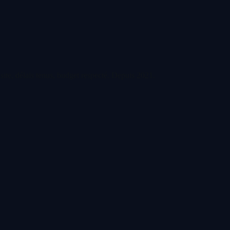
ite, délais tenus, budget respecté. Depuis
2021
.