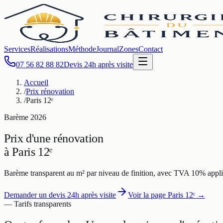
Services
Réalisations
Méthode
Journal
Zones
Contact
07 56 82 88 82
Devis 24h après visite
Accueil
/
Prix rénovation
/
Paris 12ᵉ
Barème
2026
Prix d'une rénovation
à
Paris 12ᵉ
Barème transparent au m² par niveau de finition, avec TVA 10% appli
Demander un devis 24h après visite
Voir la page
Paris 12ᵉ
→
— Tarifs transparents