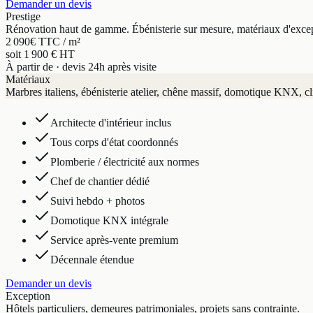
Demander un devis
Prestige
Rénovation haut de gamme. Ébénisterie sur mesure, matériaux d'exce
2 090
€ TTC / m²
soit 1 900 € HT
À partir de · devis 24h après visite
Matériaux
Marbres italiens, ébénisterie atelier, chêne massif, domotique KNX, cl
Architecte d'intérieur inclus
Tous corps d'état coordonnés
Plomberie / électricité aux normes
Chef de chantier dédié
Suivi hebdo + photos
Domotique KNX intégrale
Service après-vente premium
Décennale étendue
Demander un devis
Exception
Hôtels particuliers, demeures patrimoniales, projets sans contrainte.