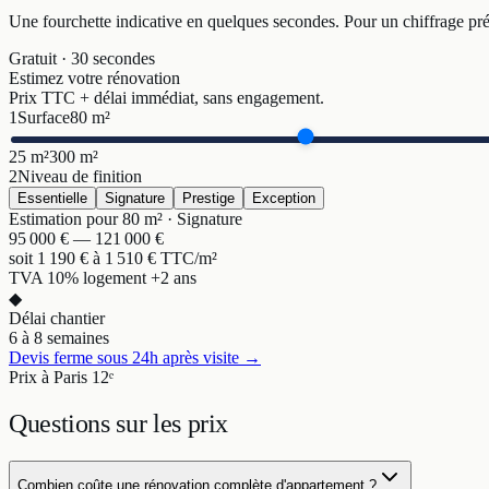
Une fourchette indicative en quelques secondes. Pour un chiffrage pré
Gratuit · 30 secondes
Estimez votre rénovation
Prix TTC + délai immédiat, sans engagement.
1
Surface
80
m²
25 m²
300 m²
2
Niveau de finition
Essentielle
Signature
Prestige
Exception
Estimation pour
80
m² ·
Signature
95 000
€ —
121 000
€
soit
1 190
€ à
1 510
€ TTC/m²
TVA 10% logement +2 ans
◆
Délai chantier
6 à 8 semaines
Devis ferme sous 24h après visite →
Prix à Paris 12ᵉ
Questions sur
les prix
Combien coûte une rénovation complète d'appartement ?