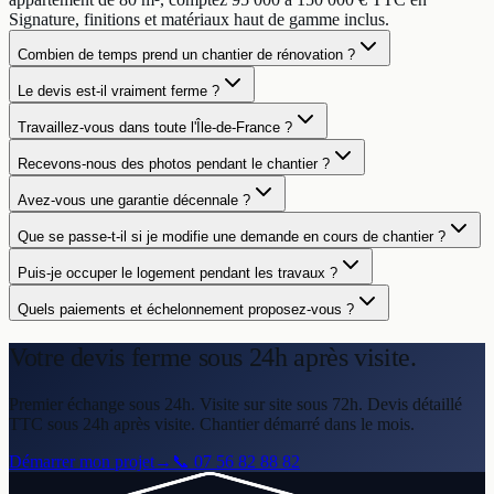
Signature, finitions et matériaux haut de gamme inclus.
Combien de temps prend un chantier de rénovation ?
Le devis est-il vraiment ferme ?
Travaillez-vous dans toute l'Île-de-France ?
Recevons-nous des photos pendant le chantier ?
Avez-vous une garantie décennale ?
Que se passe-t-il si je modifie une demande en cours de chantier ?
Puis-je occuper le logement pendant les travaux ?
Quels paiements et échelonnement proposez-vous ?
Votre devis ferme
sous 24h après visite.
Premier échange sous 24h. Visite sur site sous 72h. Devis détaillé
TTC sous 24h après visite. Chantier démarré dans le mois.
Démarrer mon projet
→
📞
07 56 82 88 82