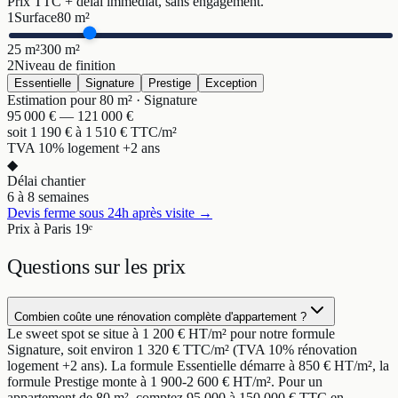
Prix TTC + délai immédiat, sans engagement.
1
Surface
80
m²
25 m²
300 m²
2
Niveau de finition
Essentielle
Signature
Prestige
Exception
Estimation pour
80
m² ·
Signature
95 000
€ —
121 000
€
soit
1 190
€ à
1 510
€ TTC/m²
TVA 10% logement +2 ans
◆
Délai chantier
6 à 8 semaines
Devis ferme sous 24h après visite →
Prix à Paris 19ᵉ
Questions sur
les prix
Combien coûte une rénovation complète d'appartement ?
Le sweet spot se situe à 1 200 € HT/m² pour notre formule
Signature, soit environ 1 320 € TTC/m² (TVA 10% rénovation
logement +2 ans). La formule Essentielle démarre à 850 € HT/m², la
formule Prestige monte à 1 900-2 600 € HT/m². Pour un
appartement de 80 m², comptez 95 000 à 150 000 € TTC en