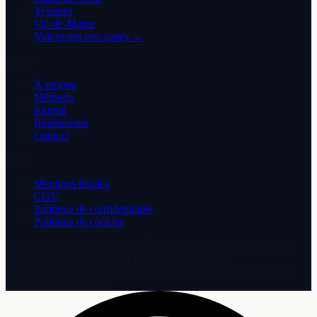
Yvelines
Val-de-Marne
Voir toutes nos zones →
Maison
À propos
Méthode
Journal
Réalisations
Contact
Légal
Mentions légales
CGV
Politique de confidentialité
Politique de cookies
©
2026
CHIRURGIEN DU BÂTIMENT
· SIRET
893 441 170
00022
·
SAS
au capital de
1 000 €
· RCS
Bobigny
Décennale
APRIL Partenaires
n°
26056728259
· Prix TTC TVA
10% (logement +2 ans)