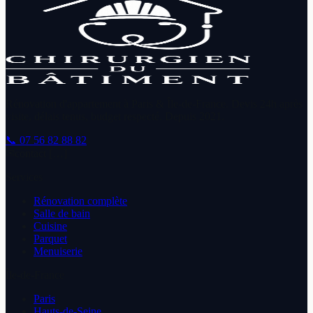
Rénovation d'appartement à Paris & Île-de-France. Devis 24h après
visite, délais tenus, budget respecté. Depuis
2021
.
📞
07 56 82 88 82
✉
contact […]
Services
Rénovation complète
Salle de bain
Cuisine
Parquet
Menuiserie
Île-de-France
Paris
Hauts-de-Seine