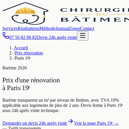
Services
Réalisations
Méthode
Journal
Zones
Contact
07 56 82 88 82
Devis 24h après visite
Accueil
/
Prix rénovation
/
Paris 19ᵉ
Barème
2026
Prix d'une rénovation
à
Paris 19ᵉ
Barème transparent au m² par niveau de finition, avec TVA 10%
applicable aux logements de plus de 2 ans. Devis ferme à
Paris 19ᵉ
sous 24h après visite technique.
Demander un devis 24h après visite
Voir la page
Paris 19ᵉ
→
— Tarifs transparents