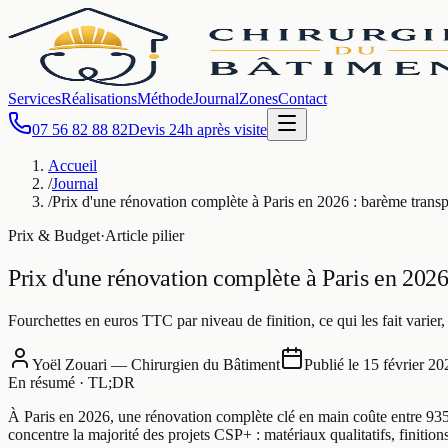
Services
Réalisations
Méthode
Journal
Zones
Contact
07 56 82 88 82
Devis 24h après visite
Accueil
/
Journal
/
Prix d'une rénovation complète à Paris en 2026 : barème trans
Prix & Budget
·
Article pilier
Prix d'une rénovation complète à Paris en 2026
Fourchettes en euros TTC par niveau de finition, ce qui les fait varier,
Yoël Zouari — Chirurgien du Bâtiment
Publié le
15 février 20
En résumé · TL;DR
À Paris en 2026, une rénovation complète clé en main coûte entre 93
concentre la majorité des projets CSP+ : matériaux qualitatifs, finition