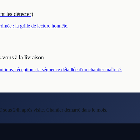
t les détecter)
imée : la grille de lecture honnête.
vous à la livraison
tions, réception : la séquence détaillée d'un chantier maîtrisé.
C sous 24h après visite. Chantier démarré dans le mois.