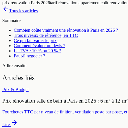
prix rénovation Paris 2026
tarif rénovation appartement
coût rénovatio
Tous les articles
Sommaire
Combien coûte vraiment une rénovation à Paris en 2026 ?
Trois niveaux de référence, en TTC
Ce qui fait varier le prix
Comment évaluer un devis ?
La TVA : 10 % ou 20 % ?
Faut-il négocier ?
À lire ensuite
Articles
liés
Prix & Budget
Prix rénovation salle de bain à Paris en 2026 : 6 m² à 12 m²
Fourchettes TTC par niveau de finition, ventilation poste par poste, et 
Lire