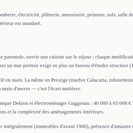
mberie, électricité, plâtrerie, menuiserie, peinture, sols, salle 
xtérieur est mandaté.
te parentale, ouvrir une cuisine sur le séjour : chaque modificat
sser un mur porteur exige en plus un bureau d'études structure (
é en main. La même en Prestige (marbre Calacatta, robinetterie
a main d'œuvre — c'est l'écart matières.
mique Dekton et électroménager Gaggenau : 40 000 à 65 000 € 
ions et la complexité des aménagements intérieurs.
 intégralement (immeubles d'avant 1960), présence d'amiante dan