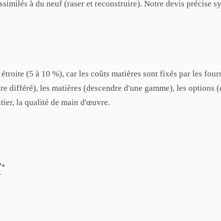
assimilés à du neuf (raser et reconstruire). Notre devis précise 
troite (5 à 10 %), car les coûts matières sont fixés par les four
 être différé), les matières (descendre d'une gamme), les option
tier, la qualité de main d'œuvre.
?
+
+