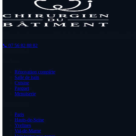
Rénovation d'appartement à Paris & Île-de-France. Devis 24h après vis
📞
07 56 82 88 82
✉
contact […]
Services
Rénovation complète
Salle de bain
Cuisine
Parquet
Menuiserie
Île-de-France
Paris
Hauts-de-Seine
Yvelines
Val-de-Marne