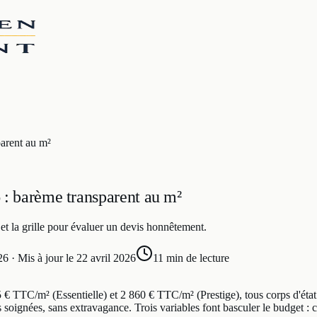
parent au m²
 : barème transparent au m²
 et la grille pour évaluer un devis honnêtement.
26
· Mis à jour le
22 avril 2026
11 min
de lecture
5 € TTC/m² (Essentielle) et 2 860 € TTC/m² (Prestige), tous corps d'ét
s soignées, sans extravagance. Trois variables font basculer le budget : c