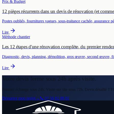
Prix & Budget
12 pièges récurrents dans un devis de rénovation (et commen
Postes oubliés, fournitures vagues, sous-traitance cachée, assurance pér
Lire
Méthode chantier
Les 12 étapes d'une rénovation complète, du premier rendez-
Diagnostic, devis, planning, démolition, gros œuvre, second œuvre, fini
Lire
Votre devis ferme
sous 24h après visite.
Premier échange sous 24h. Visite sur site sous 72h. Devis détaillé TT
Démarrer mon projet
→
📞
07 56 82 88 82