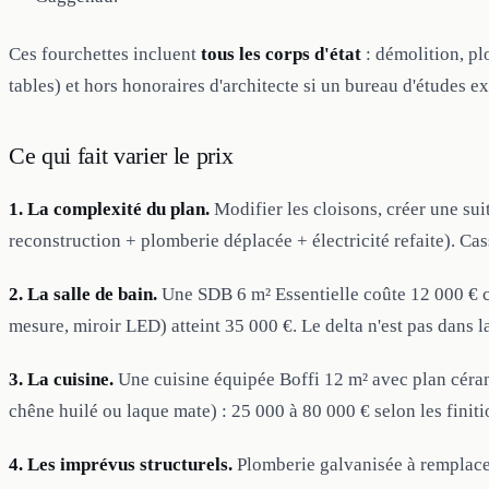
Ces fourchettes incluent
tous les corps d'état
: démolition, plo
tables) et hors honoraires d'architecte si un bureau d'études e
Ce qui fait varier le prix
1. La complexité du plan.
Modifier les cloisons, créer une sui
reconstruction + plomberie déplacée + électricité refaite). Ca
2. La salle de bain.
Une SDB 6 m² Essentielle coûte 12 000 € cl
mesure, miroir LED) atteint 35 000 €. Le delta n'est pas dans l
3. La cuisine.
Une cuisine équipée Boffi 12 m² avec plan céra
chêne huilé ou laque mate) : 25 000 à 80 000 € selon les finit
4. Les imprévus structurels.
Plomberie galvanisée à remplacer