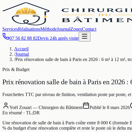
Services
Réalisations
Méthode
Journal
Zones
Contact
07 56 82 88 82
Devis 24h après visite
Accueil
/
Journal
/
Prix rénovation salle de bain à Paris en 2026 : 6 m² à 12 m², tr
Prix & Budget
Prix rénovation salle de bain à Paris en 2026 : 
Fourchettes TTC par niveau de finition, ventilation poste par poste, et 
Yoël Zouari — Chirurgien du Bâtiment
Publié le
8 mars 2026
En résumé · TL;DR
Une rénovation de salle de bain à Paris coûte entre 8 000 € (formule E
% du budget d'une rénovation complète et reste le poste où le delta mati