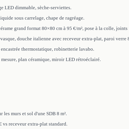
rage LED dimmable, sèche-serviettes.
liquide sous carrelage, chape de ragréage.
cérame grand format 80×80 cm à 95 €/m², pose à la colle, joints 
asque, douche italienne avec receveur extra-plat, paroi verre
encastrée thermostatique, robinetterie lavabo.
 mesure, plan céramique, miroir LED rétroéclairé.
ur les murs et sol d'une SDB 8 m².
€ vs receveur extra-plat standard.