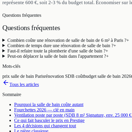
représente 600 €, soit 2-3 % du budget total. Économiser sur le
Questions fréquentes
Questions
fréquentes
Combien coûte une rénovation de salle de bain de 6 m² à Paris ?
+
Combien de temps dure une rénovation de salle de bain ?
+
Faut-il refaire toute la plomberie d'une salle de bain ?
+
Peut-on déplacer la salle de bain dans l'appartement ?
+
Mots-clés
prix salle de bain Paris
rénovation SDB coût
budget salle de bain 2026
Tous les articles
Sommaire
Pourquoi la salle de bain coûte autant
Fourchettes 2026 — clé en main
Ventilation poste par poste (SDB 8 m² Signature, env. 25 000 
Ce qui fait basculer le prix en Prestige
Les 4 décisions qui changent tout
Le piège classique