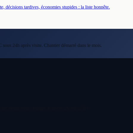
, décisions tardives, économies stupides : la liste honnête.
C sous 24h après visite. Chantier démarré dans le mois.
ite, délais tenus, budget respecté. Depuis
2021
.