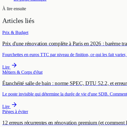
À lire ensuite
Articles
liés
Prix & Budget
Prix d'une rénovation complète à Paris en 2026 : barème tr
Fourchettes en euros TTC par niveau de finition, ce qui les fait varier,
Lire
Métiers & Corps d'état
Étanchéité salle de bain : norme SPEC, DTU 52.2, et erreur
Le poste invisible qui détermine la durée de vie d'une SDB. Comment ç
Lire
Pièges à éviter
12 erreurs récurrentes en rénovation premium (et comment le