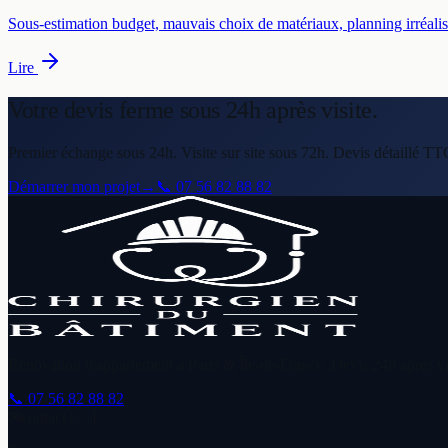
Sous-estimation budget, mauvais choix de matériaux, planning irréaliste
Lire
Votre devis ferme
sous 24h après visite.
Premier échange sous 24h. Visite sur site sous 72h. Devis détaillé TT
Démarrer mon projet
→
📞
07 56 82 88 82
Rénovation d'appartement à Paris & Île-de-France. Devis 24h après vis
📞
07 56 82 88 82
✉
contact […]