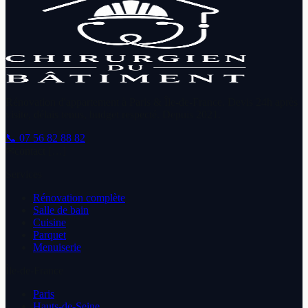
Rénovation d'appartement à Paris & Île-de-France. Devis 24h après
visite, délais tenus, budget respecté. Depuis
2021
.
📞
07 56 82 88 82
✉
contact […]
Services
Rénovation complète
Salle de bain
Cuisine
Parquet
Menuiserie
Île-de-France
Paris
Hauts-de-Seine