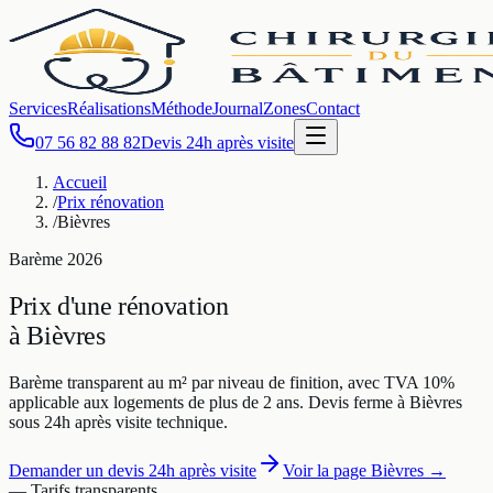
Services
Réalisations
Méthode
Journal
Zones
Contact
07 56 82 88 82
Devis 24h après visite
Accueil
/
Prix rénovation
/
Bièvres
Barème
2026
Prix d'une rénovation
à
Bièvres
Barème transparent au m² par niveau de finition, avec TVA 10%
applicable aux logements de plus de 2 ans. Devis ferme à
Bièvres
sous 24h après visite technique.
Demander un devis 24h après visite
Voir la page
Bièvres
→
— Tarifs transparents