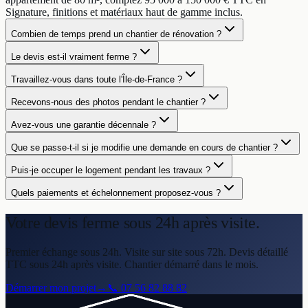
Signature, finitions et matériaux haut de gamme inclus.
Combien de temps prend un chantier de rénovation ?
Le devis est-il vraiment ferme ?
Travaillez-vous dans toute l'Île-de-France ?
Recevons-nous des photos pendant le chantier ?
Avez-vous une garantie décennale ?
Que se passe-t-il si je modifie une demande en cours de chantier ?
Puis-je occuper le logement pendant les travaux ?
Quels paiements et échelonnement proposez-vous ?
Votre devis ferme
sous 24h après visite.
Premier échange sous 24h. Visite sur site sous 72h. Devis détaillé
TTC sous 24h après visite. Chantier démarré dans le mois.
Démarrer mon projet
→
📞
07 56 82 88 82