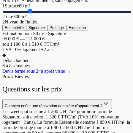
Prix TTC + délai immédiat, sans engagement.
1
Surface
80
m²
25 m²
300 m²
2
Niveau de finition
Essentielle
Signature
Prestige
Exception
Estimation pour
80
m² ·
Signature
95 000
€ —
121 000
€
soit
1 190
€ à
1 510
€ TTC/m²
TVA 10% logement +2 ans
◆
Délai chantier
6 à 8 semaines
Devis ferme sous 24h après visite →
Prix à Bièvres
Questions sur
les prix
Combien coûte une rénovation complète d'appartement ?
Le sweet spot se situe à 1 200 € HT/m² pour notre formule
Signature, soit environ 1 320 € TTC/m² (TVA 10% rénovation
logement +2 ans). La formule Essentielle démarre à 850 € HT/m², la
formule Prestige monte à 1 900-2 600 € HT/m². Pour un
appartement de 80 m², comptez 95 000 à 150 000 € TTC en