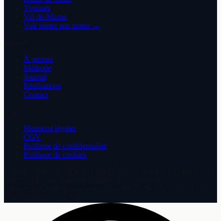
Yvelines
Val-de-Marne
Voir toutes nos zones →
Maison
À propos
Méthode
Journal
Réalisations
Contact
Légal
Mentions légales
CGV
Politique de confidentialité
Politique de cookies
©
2026
CHIRURGIEN DU BÂTIMENT
· SIRET
893 441 170
00022
·
SAS
au capital de
1 000 €
· RCS
Bobigny
Décennale
APRIL Partenaires
n°
26056728259
· Prix TTC TVA
10% (logement +2 ans)