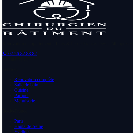
Rénovation d'appartement à Paris & Île-de-France. Devis 24h après vis
📞
07 56 82 88 82
✉
contact […]
Services
Rénovation complète
Salle de bain
Cuisine
Parquet
Menuiserie
Île-de-France
Paris
Hauts-de-Seine
Yvelines