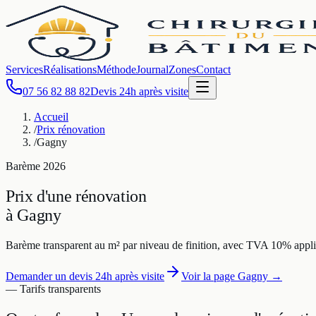
Services
Réalisations
Méthode
Journal
Zones
Contact
07 56 82 88 82
Devis 24h après visite
Accueil
/
Prix rénovation
/
Gagny
Barème
2026
Prix d'une rénovation
à
Gagny
Barème transparent au m² par niveau de finition, avec TVA 10% appli
Demander un devis 24h après visite
Voir la page
Gagny
→
— Tarifs transparents