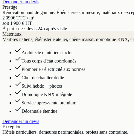
Demander un devis
Prestige
Rénovation haut de gamme. Ébénisterie sur mesure, matériaux d'exce
2 090
€ TTC / m²
soit 1 900 € HT
À partir de · devis 24h après visite
Matériaux
Marbres italiens, ébénisterie atelier, chêne massif, domotique KNX, cl
Architecte d'intérieur inclus
Tous corps d'état coordonnés
Plomberie / électricité aux normes
Chef de chantier dédié
Suivi hebdo + photos
Domotique KNX intégrale
Service après-vente premium
Décennale étendue
Demander un devis
Exception
Hôtels particuliers, demeures patrimoniales, projets sans contrainte.