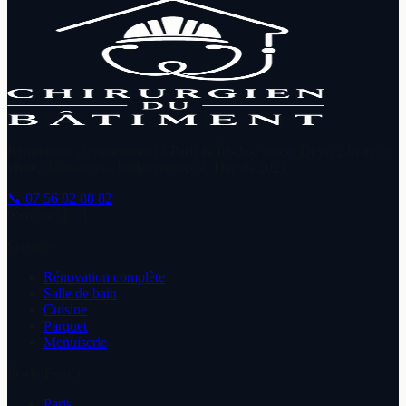
Rénovation d'appartement à Paris & Île-de-France. Devis 24h après
visite, délais tenus, budget respecté. Depuis
2021
.
📞
07 56 82 88 82
✉
contact […]
Services
Rénovation complète
Salle de bain
Cuisine
Parquet
Menuiserie
Île-de-France
Paris