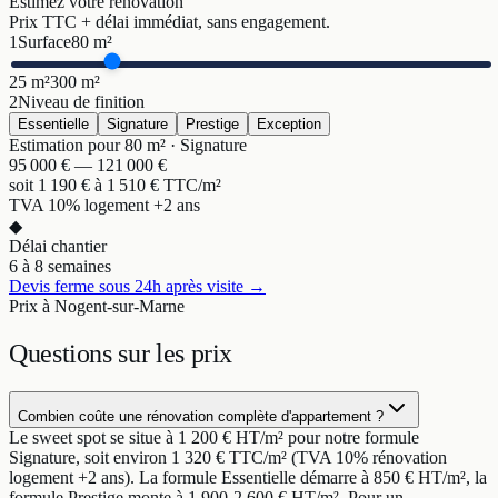
Estimez votre rénovation
Prix TTC + délai immédiat, sans engagement.
1
Surface
80
m²
25 m²
300 m²
2
Niveau de finition
Essentielle
Signature
Prestige
Exception
Estimation pour
80
m² ·
Signature
95 000
€ —
121 000
€
soit
1 190
€ à
1 510
€ TTC/m²
TVA 10% logement +2 ans
◆
Délai chantier
6 à 8 semaines
Devis ferme sous 24h après visite →
Prix à Nogent-sur-Marne
Questions sur
les prix
Combien coûte une rénovation complète d'appartement ?
Le sweet spot se situe à 1 200 € HT/m² pour notre formule
Signature, soit environ 1 320 € TTC/m² (TVA 10% rénovation
logement +2 ans). La formule Essentielle démarre à 850 € HT/m², la
formule Prestige monte à 1 900-2 600 € HT/m². Pour un