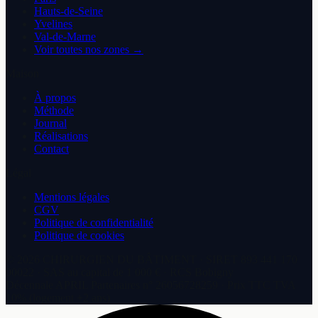
Hauts-de-Seine
Yvelines
Val-de-Marne
Voir toutes nos zones →
Maison
À propos
Méthode
Journal
Réalisations
Contact
Légal
Mentions légales
CGV
Politique de confidentialité
Politique de cookies
©
2026
CHIRURGIEN DU BÂTIMENT
· SIRET
893 441 170
00022
·
SAS
au capital de
1 000 €
· RCS
Bobigny
Décennale
APRIL Partenaires
n°
26056728259
· Prix TTC TVA
10% (logement +2 ans)