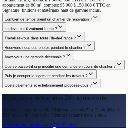
appartement de 80 m², comptez 95 000 à 150 000 € TTC en
Signature, finitions et matériaux haut de gamme inclus.
Combien de temps prend un chantier de rénovation ?
Le devis est-il vraiment ferme ?
Travaillez-vous dans toute l'Île-de-France ?
Recevons-nous des photos pendant le chantier ?
Avez-vous une garantie décennale ?
Que se passe-t-il si je modifie une demande en cours de chantier ?
Puis-je occuper le logement pendant les travaux ?
Quels paiements et échelonnement proposez-vous ?
Votre devis ferme
sous 24h après visite.
Premier échange sous 24h. Visite sur site sous 72h. Devis détaillé
TTC sous 24h après visite. Chantier démarré dans le mois.
Démarrer mon projet
→
📞
07 56 82 88 82