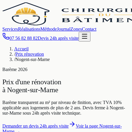
Services
Réalisations
Méthode
Journal
Zones
Contact
07 56 82 88 82
Devis 24h après visite
Accueil
/
Prix rénovation
/
Nogent-sur-Marne
Barème
2026
Prix d'une rénovation
à
Nogent-sur-Marne
Barème transparent au m² par niveau de finition, avec TVA 10%
applicable aux logements de plus de 2 ans. Devis ferme à
Nogent-
sur-Marne
sous 24h après visite technique.
Demander un devis 24h après visite
Voir la page
Nogent-sur-
Marne
→