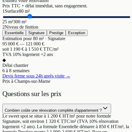
Estimez votre rénovation
Prix TTC + délai immédiat, sans engagement.
1
Surface
80
m²
25 m²
300 m²
2
Niveau de finition
Essentielle
Signature
Prestige
Exception
Estimation pour
80
m² ·
Signature
95 000
€ —
121 000
€
soit
1 190
€ à
1 510
€ TTC/m²
TVA 10% logement +2 ans
◆
Délai chantier
6 à 8 semaines
Devis ferme sous 24h après visite →
Prix à Champs-sur-Marne
Questions sur
les prix
Combien coûte une rénovation complète d'appartement ?
Le sweet spot se situe à 1 200 € HT/m² pour notre formule
Signature, soit environ 1 320 € TTC/m² (TVA 10% rénovation
logement +2 ans). La formule Essentielle démarre à 850 € HT/m², la
formule Prestige monte à 1 900-2 600 € HT/m². Pour un