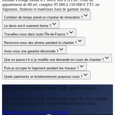
appartement de 80 m², comptez 95 000 à 150 000 € TTC en
Signature, finitions et matériaux haut de gamme inclus.
Combien de temps prend un chantier de rénovation ?
Le devis est-il vraiment ferme ?
Travaillez-vous dans toute l'Île-de-France ?
Recevons-nous des photos pendant le chantier ?
Avez-vous une garantie décennale ?
Que se passe-t-il si je modifie une demande en cours de chantier ?
Puis-je occuper le logement pendant les travaux ?
Quels paiements et échelonnement proposez-vous ?
Votre devis ferme
sous 24h après visite.
Premier échange sous 24h. Visite sur site sous 72h. Devis détaillé
TTC sous 24h après visite. Chantier démarré dans le mois.
Démarrer mon projet
→
📞
07 56 82 88 82