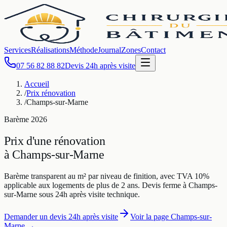
Services
Réalisations
Méthode
Journal
Zones
Contact
07 56 82 88 82
Devis 24h après visite
Accueil
/
Prix rénovation
/
Champs-sur-Marne
Barème
2026
Prix d'une rénovation
à
Champs-sur-Marne
Barème transparent au m² par niveau de finition, avec TVA 10%
applicable aux logements de plus de 2 ans. Devis ferme à
Champs-
sur-Marne
sous 24h après visite technique.
Demander un devis 24h après visite
Voir la page
Champs-sur-
Marne
→