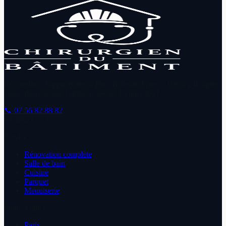
Rénovation d'appartement à Paris & Île-de-France. Devis 24h après
visite, délais tenus, budget respecté. Depuis
2021
.
📞
07 56 82 88 82
✉
contact […]
Services
Rénovation complète
Salle de bain
Cuisine
Parquet
Menuiserie
Île-de-France
Paris