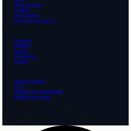
Hauts-de-Seine
Yvelines
Val-de-Marne
Voir toutes nos zones →
Maison
À propos
Méthode
Journal
Réalisations
Contact
Légal
Mentions légales
CGV
Politique de confidentialité
Politique de cookies
©
2026
CHIRURGIEN DU BÂTIMENT
· SIRET
893 441 170
00022
·
SAS
au capital de
1 000 €
· RCS
Bobigny
Décennale
APRIL Partenaires
n°
26056728259
· Prix TTC TVA
10% (logement +2 ans)