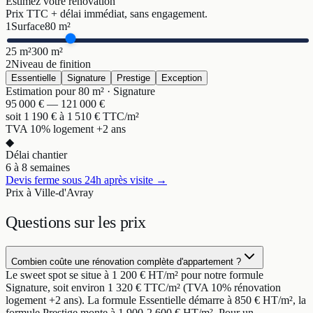
Estimez votre rénovation
Prix TTC + délai immédiat, sans engagement.
1
Surface
80
m²
25 m²
300 m²
2
Niveau de finition
Essentielle
Signature
Prestige
Exception
Estimation pour
80
m² ·
Signature
95 000
€ —
121 000
€
soit
1 190
€ à
1 510
€ TTC/m²
TVA 10% logement +2 ans
◆
Délai chantier
6 à 8 semaines
Devis ferme sous 24h après visite →
Prix à Ville-d'Avray
Questions sur
les prix
Combien coûte une rénovation complète d'appartement ?
Le sweet spot se situe à 1 200 € HT/m² pour notre formule
Signature, soit environ 1 320 € TTC/m² (TVA 10% rénovation
logement +2 ans). La formule Essentielle démarre à 850 € HT/m², la
formule Prestige monte à 1 900-2 600 € HT/m². Pour un