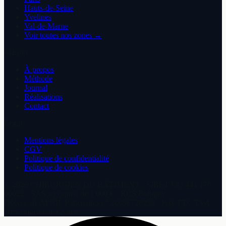
Hauts-de-Seine
Yvelines
Val-de-Marne
Voir toutes nos zones →
Maison
À propos
Méthode
Journal
Réalisations
Contact
Légal
Mentions légales
CGV
Politique de confidentialité
Politique de cookies
©
2026
CHIRURGIEN DU BÂTIMENT
· SIRET
893 441 170
00022
·
SAS
au capital de
1 000 €
· RCS
Bobigny
Décennale
APRIL Partenaires
n°
26056728259
· Prix TTC TVA
10% (logement +2 ans)