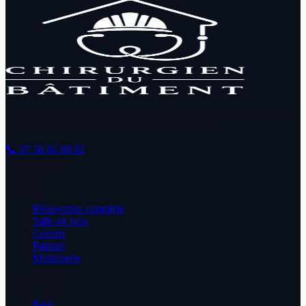
Rénovation d'appartement à Paris & Île-de-France. Devis 24h après
visite, délais tenus, budget respecté. Depuis
2021
.
📞
07 56 82 88 82
✉
contact […]
Services
Rénovation complète
Salle de bain
Cuisine
Parquet
Menuiserie
Île-de-France
Paris