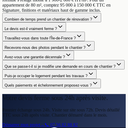
appartement de 80 m², comptez 95 000 à 150 000 € TTC en
Signature, finitions et matériaux haut de gamme inclus.
Combien de temps prend un chantier de rénovation ?
Le devis est-il vraiment ferme ?
Travaillez-vous dans toute l'Île-de-France ?
Recevons-nous des photos pendant le chantier ?
Avez-vous une garantie décennale ?
Que se passe-t-il si je modifie une demande en cours de chantier ?
Puis-je occuper le logement pendant les travaux ?
Quels paiements et échelonnement proposez-vous ?
Votre devis ferme
sous 24h après visite.
Premier échange sous 24h. Visite sur site sous 72h. Devis détaillé
TTC sous 24h après visite. Chantier démarré dans le mois.
Démarrer mon projet
→
📞
07 56 82 88 82