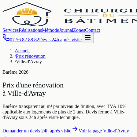
Services
Réalisations
Méthode
Journal
Zones
Contact
07 56 82 88 82
Devis 24h après visite
Accueil
/
Prix rénovation
/
Ville-d'Avray
Barème
2026
Prix d'une rénovation
à
Ville-d'Avray
Barème transparent au m² par niveau de finition, avec TVA 10%
applicable aux logements de plus de 2 ans. Devis ferme à
Ville-
d'Avray
sous 24h après visite technique.
Demander un devis 24h après visite
Voir la page
Ville-d'Avray
→