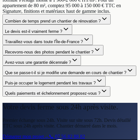
appartement de 80 m², comptez 95 000 à 150 000 € TTC en
Signature, finitions et matériaux haut de gamme inclus.
Combien de temps prend un chantier de rénovation ?
Le devis est-il vraiment ferme ?
Travaillez-vous dans toute l'Île-de-France ?
Recevons-nous des photos pendant le chantier ?
Avez-vous une garantie décennale ?
Que se passe-t-il si je modifie une demande en cours de chantier ?
Puis-je occuper le logement pendant les travaux ?
Quels paiements et échelonnement proposez-vous ?
Votre devis ferme
sous 24h après visite.
Premier échange sous 24h. Visite sur site sous 72h. Devis détaillé
TTC sous 24h après visite. Chantier démarré dans le mois.
Démarrer mon projet
→
📞
07 56 82 88 82