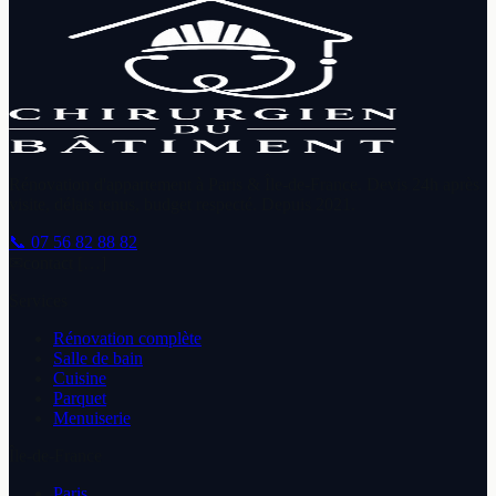
Rénovation d'appartement à Paris & Île-de-France. Devis 24h après
visite, délais tenus, budget respecté. Depuis
2021
.
📞
07 56 82 88 82
✉
contact […]
Services
Rénovation complète
Salle de bain
Cuisine
Parquet
Menuiserie
Île-de-France
Paris