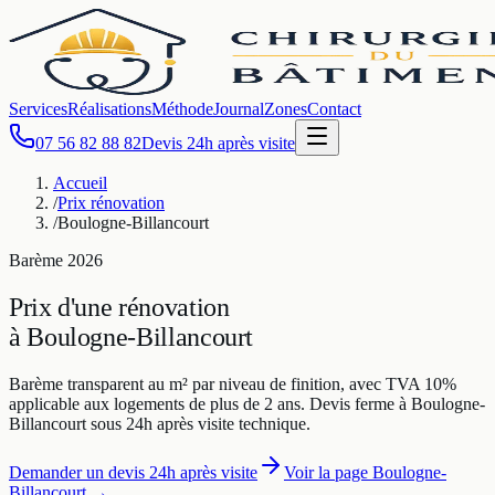
Services
Réalisations
Méthode
Journal
Zones
Contact
07 56 82 88 82
Devis 24h après visite
Accueil
/
Prix rénovation
/
Boulogne-Billancourt
Barème
2026
Prix d'une rénovation
à
Boulogne-Billancourt
Barème transparent au m² par niveau de finition, avec TVA 10%
applicable aux logements de plus de 2 ans. Devis ferme à
Boulogne-
Billancourt
sous 24h après visite technique.
Demander un devis 24h après visite
Voir la page
Boulogne-
Billancourt
→