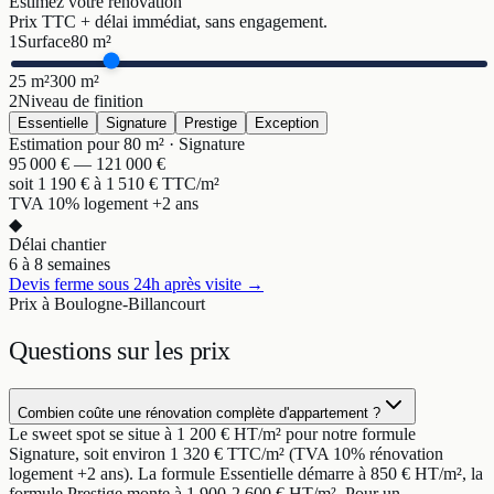
Estimez votre rénovation
Prix TTC + délai immédiat, sans engagement.
1
Surface
80
m²
25 m²
300 m²
2
Niveau de finition
Essentielle
Signature
Prestige
Exception
Estimation pour
80
m² ·
Signature
95 000
€ —
121 000
€
soit
1 190
€ à
1 510
€ TTC/m²
TVA 10% logement +2 ans
◆
Délai chantier
6 à 8 semaines
Devis ferme sous 24h après visite →
Prix à Boulogne-Billancourt
Questions sur
les prix
Combien coûte une rénovation complète d'appartement ?
Le sweet spot se situe à 1 200 € HT/m² pour notre formule
Signature, soit environ 1 320 € TTC/m² (TVA 10% rénovation
logement +2 ans). La formule Essentielle démarre à 850 € HT/m², la
formule Prestige monte à 1 900-2 600 € HT/m². Pour un