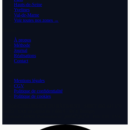
Hauts-de-Seine
Yvelines
Val-de-Marne
Voir toutes nos zones →
Maison
À propos
Méthode
Journal
Réalisations
Contact
Légal
Mentions légales
CGV
Politique de confidentialité
Politique de cookies
©
2026
CHIRURGIEN DU BÂTIMENT
· SIRET
893 441 170
00022
·
SAS
au capital de
1 000 €
· RCS
Bobigny
Décennale
APRIL Partenaires
n°
26056728259
· Prix TTC TVA
10% (logement +2 ans)