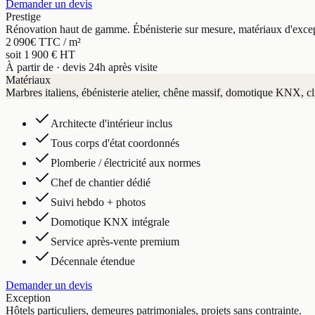
Demander un devis
Prestige
Rénovation haut de gamme. Ébénisterie sur mesure, matériaux d'exce
2 090
€ TTC / m²
soit 1 900 € HT
À partir de · devis 24h après visite
Matériaux
Marbres italiens, ébénisterie atelier, chêne massif, domotique KNX, cl
Architecte d'intérieur inclus
Tous corps d'état coordonnés
Plomberie / électricité aux normes
Chef de chantier dédié
Suivi hebdo + photos
Domotique KNX intégrale
Service après-vente premium
Décennale étendue
Demander un devis
Exception
Hôtels particuliers, demeures patrimoniales, projets sans contrainte.