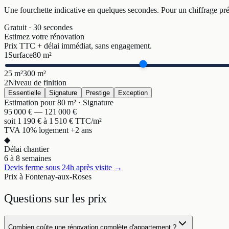
Une fourchette indicative en quelques secondes. Pour un chiffrage pré
Gratuit · 30 secondes
Estimez votre rénovation
Prix TTC + délai immédiat, sans engagement.
1
Surface
80
m²
25 m²
300 m²
2
Niveau de finition
Essentielle
Signature
Prestige
Exception
Estimation pour
80
m² ·
Signature
95 000
€ —
121 000
€
soit
1 190
€ à
1 510
€ TTC/m²
TVA 10% logement +2 ans
◆
Délai chantier
6 à 8 semaines
Devis ferme sous 24h après visite →
Prix à Fontenay-aux-Roses
Questions sur
les prix
Combien coûte une rénovation complète d'appartement ?