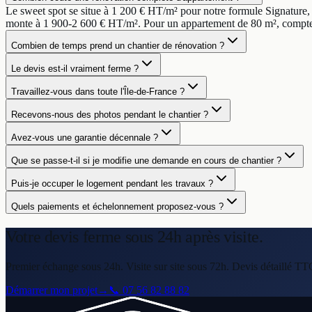
Le sweet spot se situe à 1 200 € HT/m² pour notre formule Signature
monte à 1 900-2 600 € HT/m². Pour un appartement de 80 m², comptez
Combien de temps prend un chantier de rénovation ?
Le devis est-il vraiment ferme ?
Travaillez-vous dans toute l'Île-de-France ?
Recevons-nous des photos pendant le chantier ?
Avez-vous une garantie décennale ?
Que se passe-t-il si je modifie une demande en cours de chantier ?
Puis-je occuper le logement pendant les travaux ?
Quels paiements et échelonnement proposez-vous ?
Votre devis ferme
sous 24h après visite.
Premier échange sous 24h. Visite sur site sous 72h. Devis détaillé TT
Démarrer mon projet
→
📞
07 56 82 88 82