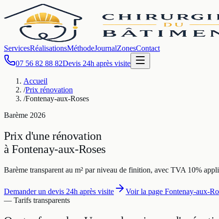
Services
Réalisations
Méthode
Journal
Zones
Contact
07 56 82 88 82
Devis 24h après visite
Accueil
/
Prix rénovation
/
Fontenay-aux-Roses
Barème
2026
Prix d'une rénovation
à
Fontenay-aux-Roses
Barème transparent au m² par niveau de finition, avec TVA 10% appli
Demander un devis 24h après visite
Voir la page
Fontenay-aux-Ro
— Tarifs transparents