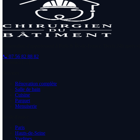
Rénovation d'appartement à Paris & Île-de-France. Devis 24h après vis
📞
07 56 82 88 82
✉
contact […]
Services
Rénovation complète
Salle de bain
Cuisine
Parquet
Menuiserie
Île-de-France
Paris
Hauts-de-Seine
Yvelines