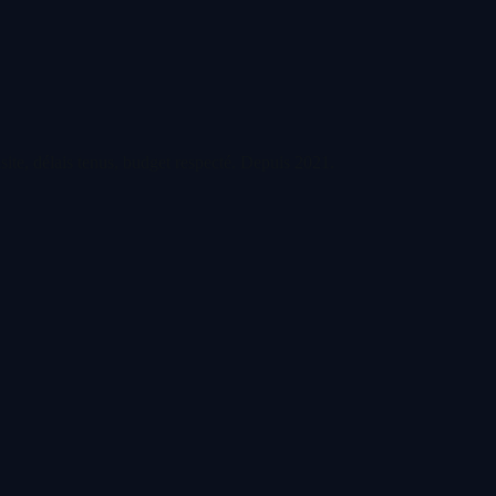
ite, délais tenus, budget respecté. Depuis
2021
.