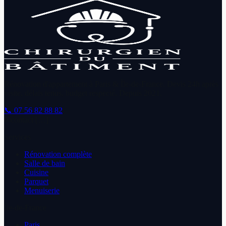
Rénovation d'appartement à Paris & Île-de-France. Devis 24h après
visite, délais tenus, budget respecté. Depuis
2021
.
📞
07 56 82 88 82
✉
contact […]
Services
Rénovation complète
Salle de bain
Cuisine
Parquet
Menuiserie
Île-de-France
Paris