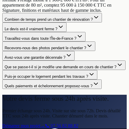
appartement de 80 m², comptez 95 000 à 150 000 € TTC en
Signature, finitions et matériaux haut de gamme inclus.
Combien de temps prend un chantier de rénovation ?
Le devis est-il vraiment ferme ?
Travaillez-vous dans toute l'Île-de-France ?
Recevons-nous des photos pendant le chantier ?
Avez-vous une garantie décennale ?
Que se passe-t-il si je modifie une demande en cours de chantier ?
Puis-je occuper le logement pendant les travaux ?
Quels paiements et échelonnement proposez-vous ?
Votre devis ferme
sous 24h après visite.
Premier échange sous 24h. Visite sur site sous 72h. Devis détaillé
TTC sous 24h après visite. Chantier démarré dans le mois.
Démarrer mon projet
→
📞
07 56 82 88 82