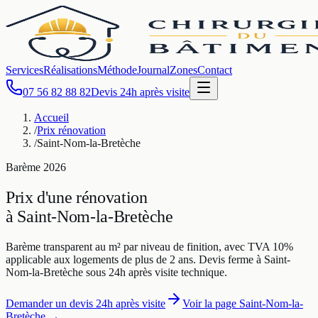
Services
Réalisations
Méthode
Journal
Zones
Contact
07 56 82 88 82
Devis 24h après visite
Accueil
/
Prix rénovation
/
Saint-Nom-la-Bretèche
Barème
2026
Prix d'une rénovation
à
Saint-Nom-la-Bretèche
Barème transparent au m² par niveau de finition, avec TVA 10%
applicable aux logements de plus de 2 ans. Devis ferme à
Saint-
Nom-la-Bretèche
sous 24h après visite technique.
Demander un devis 24h après visite
Voir la page
Saint-Nom-la-
Bretèche
→