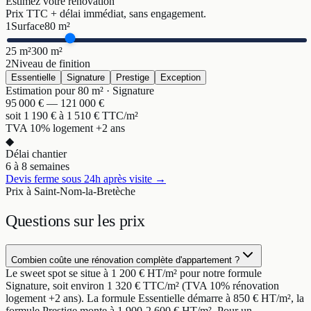
Estimez votre rénovation
Prix TTC + délai immédiat, sans engagement.
1
Surface
80
m²
25 m²
300 m²
2
Niveau de finition
Essentielle
Signature
Prestige
Exception
Estimation pour
80
m² ·
Signature
95 000
€ —
121 000
€
soit
1 190
€ à
1 510
€ TTC/m²
TVA 10% logement +2 ans
◆
Délai chantier
6 à 8 semaines
Devis ferme sous 24h après visite →
Prix à Saint-Nom-la-Bretèche
Questions sur
les prix
Combien coûte une rénovation complète d'appartement ?
Le sweet spot se situe à 1 200 € HT/m² pour notre formule
Signature, soit environ 1 320 € TTC/m² (TVA 10% rénovation
logement +2 ans). La formule Essentielle démarre à 850 € HT/m², la
formule Prestige monte à 1 900-2 600 € HT/m². Pour un