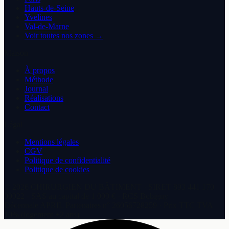
Hauts-de-Seine
Yvelines
Val-de-Marne
Voir toutes nos zones →
Maison
À propos
Méthode
Journal
Réalisations
Contact
Légal
Mentions légales
CGV
Politique de confidentialité
Politique de cookies
©
2026
CHIRURGIEN DU BÂTIMENT
· SIRET
893 441 170
00022
·
SAS
au capital de
1 000 €
· RCS
Bobigny
Décennale
APRIL Partenaires
n°
26056728259
· Prix TTC TVA
10% (logement +2 ans)